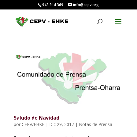
943 914 369
info@cepv.org
Saludo de Navidad
por
CEPV/EHKE
|
Dic 29, 2017
|
Notas de Prensa