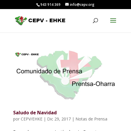
943 914 369
info@cepv.org
Saludo de Navidad
por
CEPV/EHKE
|
Dic 29, 2017
|
Notas de Prensa