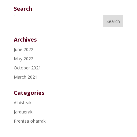
Search
Archives
June 2022
May 2022
October 2021
March 2021
Categories
Albisteak
Jarduerak
Prentsa oharrak