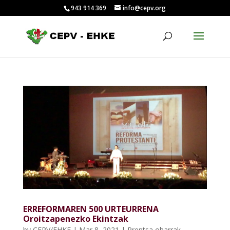
943 914 369
info@cepv.org
ERREFORMAREN 500 URTEURRENA
Oroitzapenezko Ekintzak
by
CEPV/EHKE
|
Mar 8, 2021
|
Prentsa oharrak