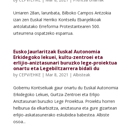
Urriaren 28an, larunbata, Bilboko Campos Antzokia
izan zen Euskal Herriko Kontseilu Ebanjelikoak
antolatutako Erreforma Protestantearen 500.
urteurrena ospatzeko esparrua.
Eusko Jaurlaritzak Euskal Autonomia
Erkidegoko lekuei, kultu-zentroei eta
erlijio-aniztasunari buruzko lege-proiektua
onartu eta Legebiltzarrera bidali du
by
CEPV/EHKE
|
Mar 8, 2021
|
Albisteak
Gobernu Kontseiluak gaur onartu du Euskal Autonomia
Erkidegoko Lekuei, Gurtza-Zentroei eta Erlijio
Aniztasunari buruzko Lege Proiektua. Proiektu horren
helburua da elkarbizitza, aniztasuna eta gure gizartean
erlijio-askatasunerako eskubidea babestea. Albiste
osoa...